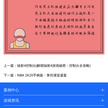
上一篇：辐射4控制台(解锁辐射4游戏秘密：控制台全攻略)
下一篇：NBA 2K20手柄版：掌控灌篮盛宴
案例中心
游戏资讯