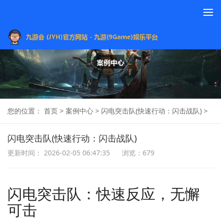
To
na
您的位置：
首页
>
案例中心
>
闪电突击队(快速行动：闪击战队)
>
闪电突击队(快速行动：闪击战队)
更新时间： 2026-02-05 06:47:35
浏览：679
闪电突击队：快速反应，无懈
可击