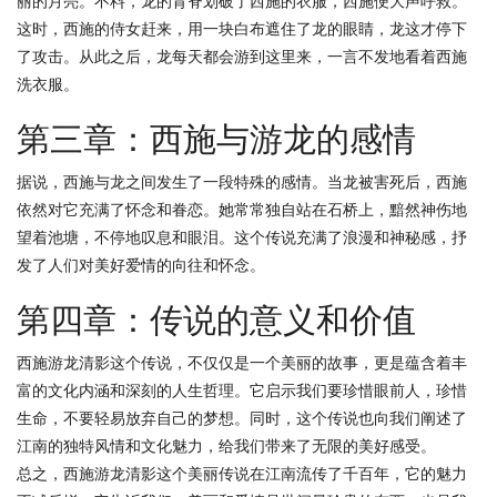
丽的月亮。不料，龙的背脊划破了西施的衣服，西施便大声呼救。
这时，西施的侍女赶来，用一块白布遮住了龙的眼睛，龙这才停下
了攻击。从此之后，龙每天都会游到这里来，一言不发地看着西施
洗衣服。
第三章：西施与游龙的感情
据说，西施与龙之间发生了一段特殊的感情。当龙被害死后，西施
依然对它充满了怀念和眷恋。她常常独自站在石桥上，黯然神伤地
望着池塘，不停地叹息和眼泪。这个传说充满了浪漫和神秘感，抒
发了人们对美好爱情的向往和怀念。
第四章：传说的意义和价值
西施游龙清影这个传说，不仅仅是一个美丽的故事，更是蕴含着丰
富的文化内涵和深刻的人生哲理。它启示我们要珍惜眼前人，珍惜
生命，不要轻易放弃自己的梦想。同时，这个传说也向我们阐述了
江南的独特风情和文化魅力，给我们带来了无限的美好感受。
总之，西施游龙清影这个美丽传说在江南流传了千百年，它的魅力